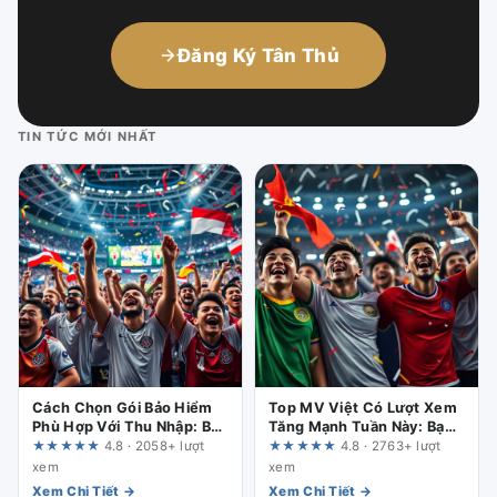
Đăng Ký Tân Thủ
TIN TỨC MỚI NHẤT
Cách Chọn Gói Bảo Hiểm
Top MV Việt Có Lượt Xem
Phù Hợp Với Thu Nhập: Bỏ
Tăng Mạnh Tuần Này: Bạn
Túi Ngay 5 Bí Kíp “Vàng”
Đã Nghe Hết Chưa?
★★★★★
4.8 · 2058+ lượt
★★★★★
4.8 · 2763+ lượt
xem
xem
Xem Chi Tiết →
Xem Chi Tiết →