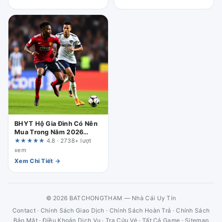
BHYT Hộ Gia Đình Có Nên
Mua Trong Năm 2026
Không? Góc Nhìn Thực Tế
★★★★★
4.8 · 2738+ lượt
Cho Bạn
xem
Xem Chi Tiết →
© 2026 BATCHONGTHAM — Nhà Cái Uy Tín
Contact
·
Chính Sách Giao Dịch
·
Chính Sách Hoàn Trả
·
Chính Sách
Bảo Mật
·
Điều Khoản Dịch Vụ
·
Tra Cứu Vé
·
Tất Cả Game
·
Sitemap