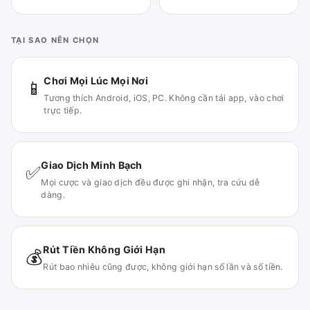
TẠI SAO NÊN CHỌN
Chơi Mọi Lúc Mọi Nơi
📱
Tương thích Android, iOS, PC. Không cần tải app, vào chơi
trực tiếp.
Giao Dịch Minh Bạch
✅
Mọi cược và giao dịch đều được ghi nhận, tra cứu dễ
dàng.
Rút Tiền Không Giới Hạn
💰
Rút bao nhiêu cũng được, không giới hạn số lần và số tiền.