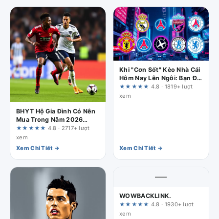
Khi "Cơn Sốt" Kèo Nhà Cái
Hôm Nay Lên Ngôi: Bạn Đã
Sẵn Sàng Chưa?
★★★★★
4.8 · 1819+ lượt
xem
BHYT Hộ Gia Đình Có Nên
Mua Trong Năm 2026
Không? Góc Nhìn Thực Tế
★★★★★
4.8 · 2717+ lượt
Cho Bạn
xem
Xem Chi Tiết →
Xem Chi Tiết →
—
WOWBACKLINK.
★★★★★
4.8 · 1930+ lượt
xem