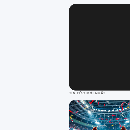
TIN TỨC MỚI NHẤT