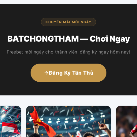
KHUYẾN MÃI MỖI NGÀY
BATCHONGTHAM — Chơi Ngay
Freebet mỗi ngày cho thành viên. đăng ký ngay hôm nay!
Đăng Ký Tân Thủ