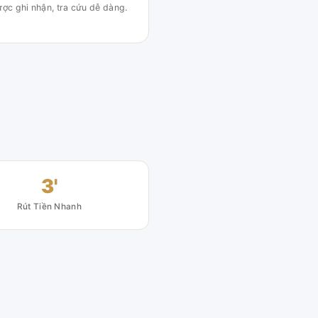
ợc ghi nhận, tra cứu dễ dàng.
3'
Rút Tiền Nhanh