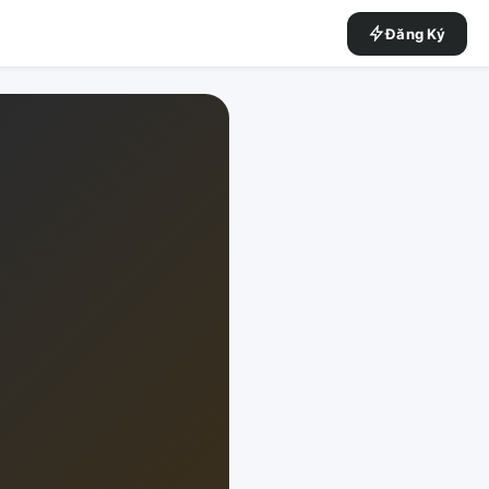
Đăng Ký